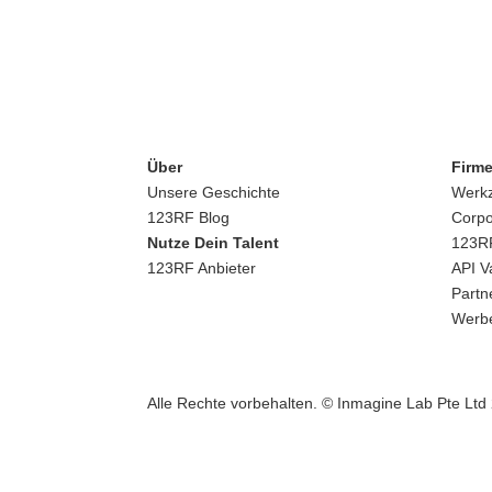
Über
Firm
Unsere Geschichte
Werk
123RF Blog
Corpo
Nutze Dein Talent
123RF
123RF Anbieter
API V
Partn
Werb
Alle Rechte vorbehalten. © Inmagine Lab Pte Ltd