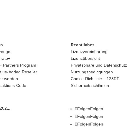
en
Rechtliches
zeuge
Lizenzvereinbarung
rate+
Lizenzübersicht
 Partners Program
Privatsphäre und Datenschutz
alue-Added Reseller
Nutzungsbedingungen
er werden
Cookie-Richtlinie – 123RF
eaktions-Code
Sicherheitsrichtlinien
 2021.
Folgen
Folgen
Folgen
Folgen
Folgen
Folgen