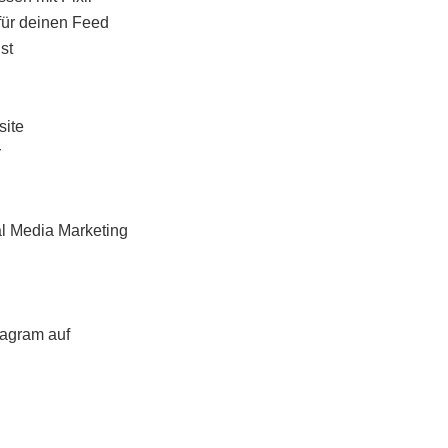
 für deinen Feed
st
site
r
al Media Marketing
tagram auf