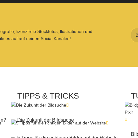
rafie, lizenzfreie Stockfotos, llustrationen und
eile es auf auf deinen Social Kanälen!
TIPPS & TRICKS
T
en?
Die Zukunft der Bildsuche
Bil
5 Tipps für die richtigen Bilder auf der Website