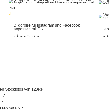
anp
Wel
Bildgröße für Instagram und Facebook
anpassen mit Pixlr
.ep
« Ältere Einträge
« Ä
r
gen Stockfotos von 123RF
en?
te
sen mit Pixlr